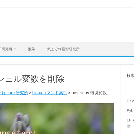
海
E研究所
数学
気まぐれ投資研究所
検
数、シェル変数を削除
れLinux研究所
>
Linuxコマンド索引
>
unsetenv 環境変数、
Da
Py
La
順