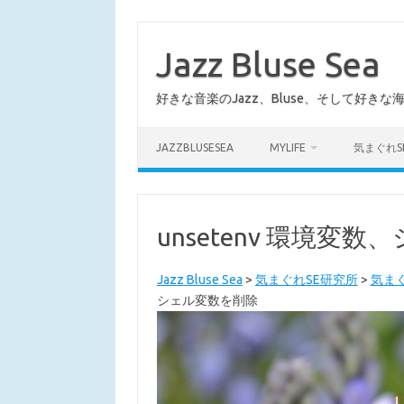
コ
ン
テ
Jazz Bluse Sea
ン
ツ
へ
好きな音楽のJazz、Bluse、そして好きな
ス
キ
ッ
プ
JAZZBLUSESEA
MYLIFE
気まぐれS
unsetenv 環境変
Jazz Bluse Sea
>
気まぐれSE研究所
>
気まぐ
シェル変数を削除