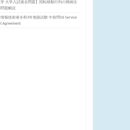
数学 大学入試過去問題】回転移動行列の帰納法
明問題解説
情報技術者令和3年免除試験 午前問56 Service
el Agreement