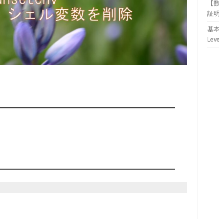
【
証
基本
Lev