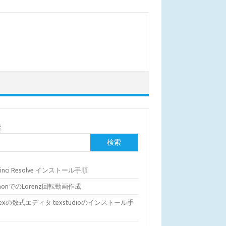
索
検索
Vinci Resolve インストール手順
thonでのLorenz回転動画作成
Texの数式エディタ texstudioのインストール手