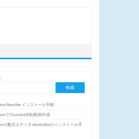
索
検索
Vinci Resolve インストール手順
thonでのLorenz回転動画作成
Texの数式エディタ texstudioのインストール手