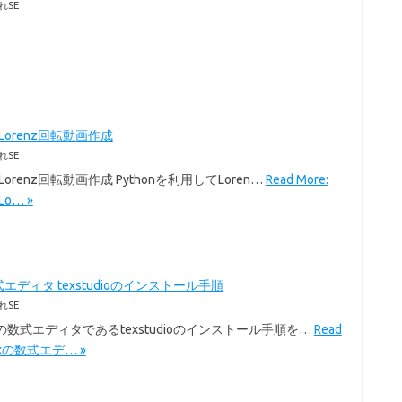
れSE
のLorenz回転動画作成
れSE
のLorenz回転動画作成 Pythonを利用してLoren…
Read More:
Lo… »
式エディタ texstudioのインストール手順
れSE
exの数式エディタであるtexstudioのインストール手順を…
Read
Texの数式エデ… »