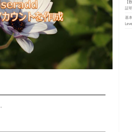
【
証
基本
Lev
す。