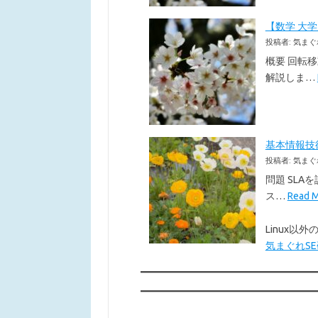
【数学 大
投稿者: 気まぐ
概要 回転
解説しま…
基本情報技術者
投稿者: 気まぐ
問題 SLA
ス…
Read
Linux
気まぐれSE研究