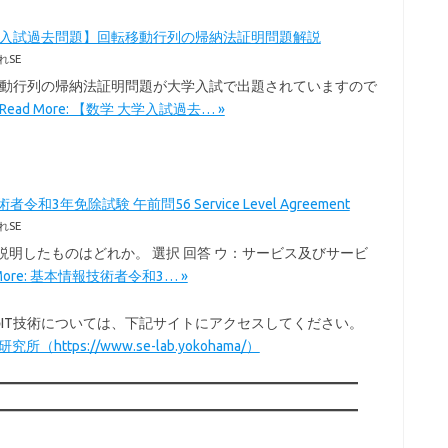
学入試過去問題】回転移動行列の帰納法証明問題解説
れSE
移動行列の帰納法証明問題が大学入試で出題されていますので
Read More: 【数学 大学入試過去… »
令和3年免除試験 午前問56 Service Level Agreement
れSE
を説明したものはどれか。 選択 回答 ウ：サービス及びサービ
 More: 基本情報技術者令和3… »
以外のIT技術については、下記サイトにアクセスしてください。
所（https://www.se-lab.yokohama/）