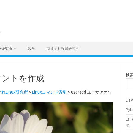
海
E研究所
数学
気まぐれ投資研究所
検
カウントを作成
れLinux研究所
>
Linuxコマンド索引
>
useradd ユーザアカウ
Da
Py
La
順