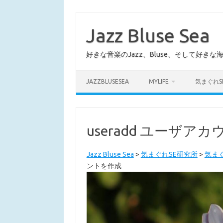
コ
ン
テ
Jazz Bluse Sea
ン
ツ
へ
好きな音楽のJazz、Bluse、そして好きな
ス
キ
ッ
プ
JAZZBLUSESEA
MYLIFE
気まぐれS
useradd ユーザア
Jazz Bluse Sea
>
気まぐれSE研究所
>
気まぐ
ントを作成