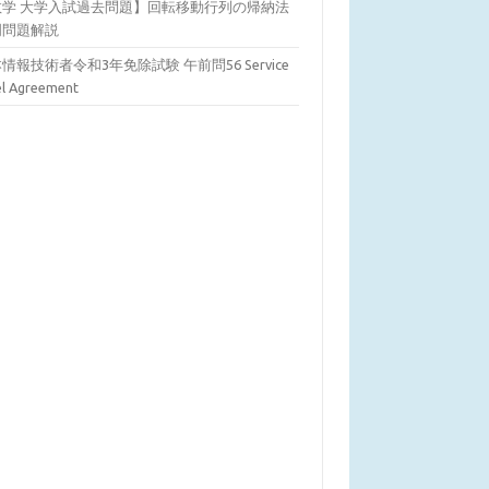
数学 大学入試過去問題】回転移動行列の帰納法
明問題解説
情報技術者令和3年免除試験 午前問56 Service
el Agreement