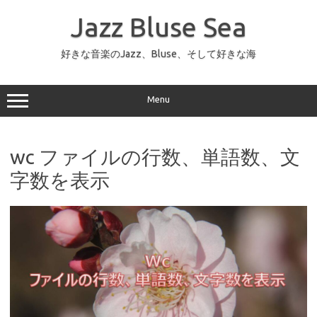
コ
ン
Jazz Bluse Sea
テ
ン
ツ
へ
好きな音楽のJazz、Bluse、そして好きな海
ス
キ
ッ
プ
Menu
wc ファイルの行数、単語数、文
字数を表示