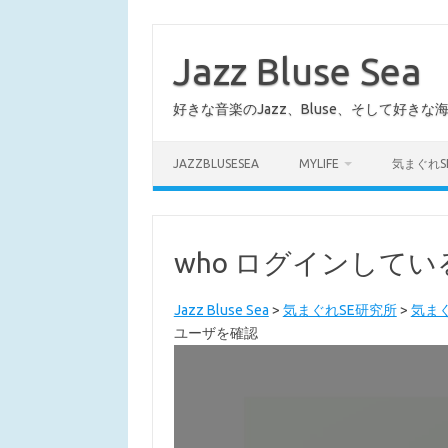
コ
ン
テ
Jazz Bluse Sea
ン
ツ
へ
好きな音楽のJazz、Bluse、そして好きな
ス
キ
ッ
プ
JAZZBLUSESEA
MYLIFE
気まぐれS
who ログインして
Jazz Bluse Sea
>
気まぐれSE研究所
>
気まぐ
ユーザを確認