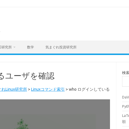
海
E研究所
数学
気まぐれ投資研究所
検
いるユーザを確認
れLinux研究所
>
Linuxコマンド索引
>
who ログインしている
Da
Py
La
順