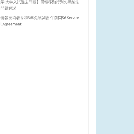
数学 大学入試過去問題】回転移動行列の帰納法
明問題解説
情報技術者令和3年免除試験 午前問56 Service
el Agreement