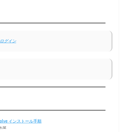
でログイン
Resolve インストール手順
れSE