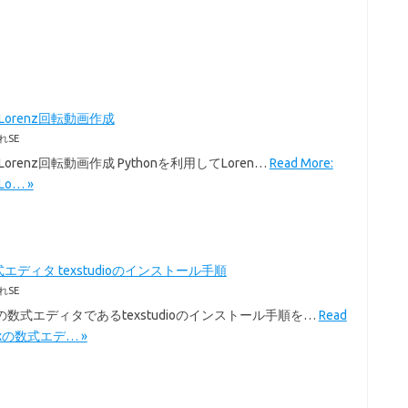
のLorenz回転動画作成
れSE
のLorenz回転動画作成 Pythonを利用してLoren…
Read More:
Lo… »
式エディタ texstudioのインストール手順
れSE
exの数式エディタであるtexstudioのインストール手順を…
Read
Texの数式エデ… »