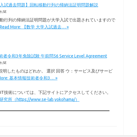
学入試過去問題】回転移動行列の帰納法証明問題解説
れSE
移動行列の帰納法証明問題が大学入試で出題されていますので
Read More: 【数学 大学入試過去… »
令和3年免除試験 午前問56 Service Level Agreement
れSE
を説明したものはどれか。 選択 回答 ウ：サービス及びサービ
 More: 基本情報技術者令和3… »
以外のIT技術については、下記サイトにアクセスしてください。
所（https://www.se-lab.yokohama/）