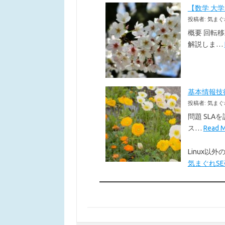
【数学 大
投稿者: 気まぐ
概要 回転
解説しま…
基本情報技術者
投稿者: 気まぐ
問題 SLA
ス…
Read
Linux
気まぐれSE研究