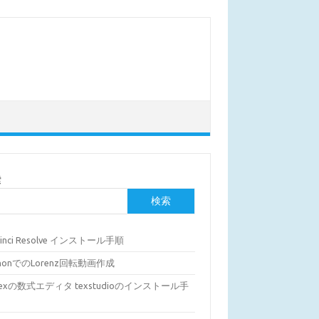
索
検索
Vinci Resolve インストール手順
thonでのLorenz回転動画作成
Texの数式エディタ texstudioのインストール手