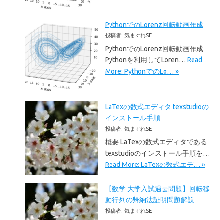
PythonでのLorenz回転動画作成
投稿者: 気まぐれSE
PythonでのLorenz回転動画作成
Pythonを利用してLoren…
Read
More: PythonでのLo… »
LaTexの数式エディタ texstudioの
インストール手順
投稿者: 気まぐれSE
概要 LaTexの数式エディタである
texstudioのインストール手順を…
Read More: LaTexの数式エデ… »
【数学 大学入試過去問題】回転移
動行列の帰納法証明問題解説
投稿者: 気まぐれSE