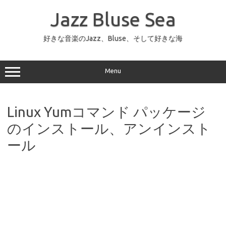
コ
ン
Jazz Bluse Sea
テ
ン
ツ
へ
好きな音楽のJazz、Bluse、そして好きな海
ス
キ
ッ
プ
Menu
Linux Yumコマンド パッケージ
のインストール、アンインスト
ール