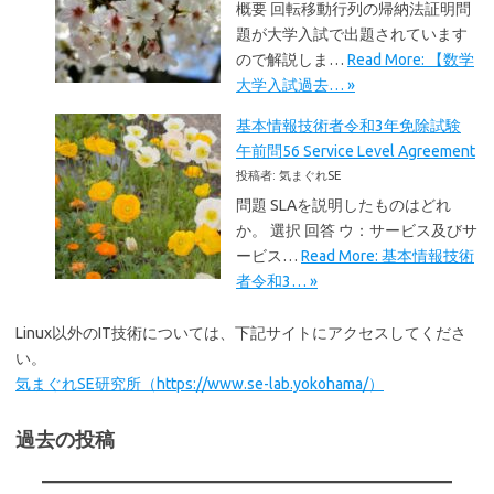
概要 回転移動行列の帰納法証明問
題が大学入試で出題されています
ので解説しま…
Read More: 【数学
大学入試過去… »
基本情報技術者令和3年免除試験
午前問56 Service Level Agreement
投稿者: 気まぐれSE
問題 SLAを説明したものはどれ
か。 選択 回答 ウ：サービス及びサ
ービス…
Read More: 基本情報技術
者令和3… »
Linux以外のIT技術については、下記サイトにアクセスしてくださ
い。
気まぐれSE研究所（https://www.se-lab.yokohama/）
過去の投稿