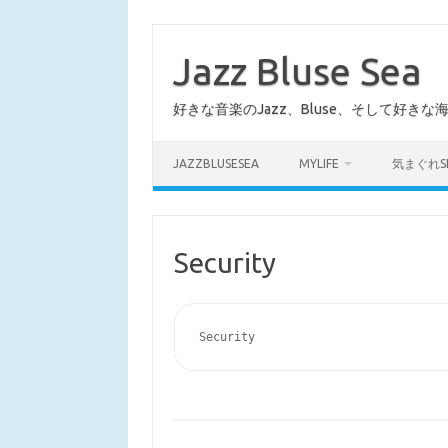
コ
ン
テ
Jazz Bluse Sea
ン
ツ
へ
好きな音楽のJazz、Bluse、そして好きな
ス
キ
ッ
プ
JAZZBLUSESEA
MYLIFE
気まぐれS
Security
Security