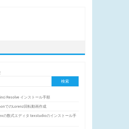
索
検索
Vinci Resolve インストール手順
thonでのLorenz回転動画作成
Texの数式エディタ texstudioのインストール手