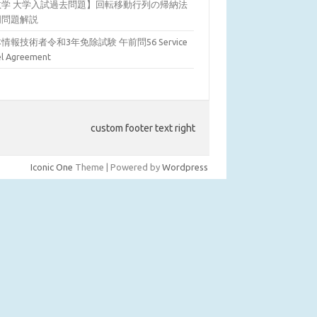
数学 大学入試過去問題】回転移動行列の帰納法
明問題解説
情報技術者令和3年免除試験 午前問56 Service
el Agreement
custom footer text right
Iconic One
Theme | Powered by
Wordpress