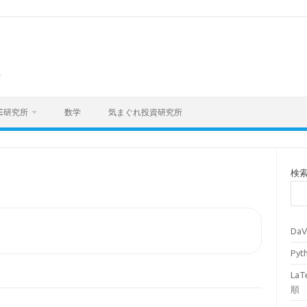
海
E研究所
数学
気まぐれ投資研究所
検
Da
Py
La
順