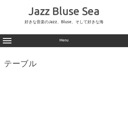
コ
ン
Jazz Bluse Sea
テ
ン
ツ
へ
好きな音楽のJazz、Bluse、そして好きな海
ス
キ
ッ
プ
Menu
テーブル