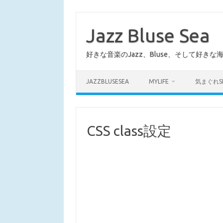
コ
ン
テ
Jazz Bluse Sea
ン
ツ
へ
好きな音楽のJazz、Bluse、そして好きな
ス
キ
ッ
プ
JAZZBLUSESEA
MYLIFE
気まぐれS
CSS class設定