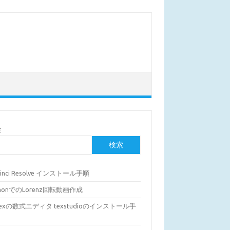
索
検索
Vinci Resolve インストール手順
thonでのLorenz回転動画作成
Texの数式エディタ texstudioのインストール手