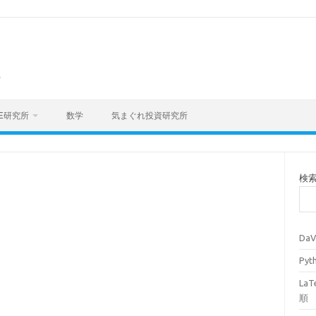
海
E研究所
数学
気まぐれ投資研究所
検
Da
Py
La
順