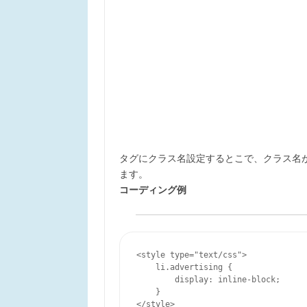
タグにクラス名設定するとこで、クラス名
ます。
コーディング例
<style type="text/css">

    li.advertising {

        display: inline-block;

    }

</style>
