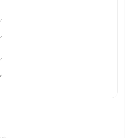







