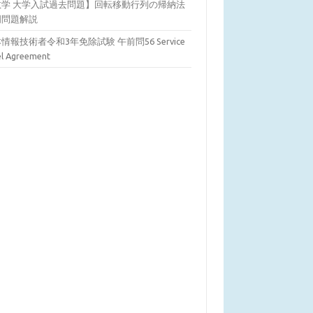
数学 大学入試過去問題】回転移動行列の帰納法
明問題解説
情報技術者令和3年免除試験 午前問56 Service
el Agreement