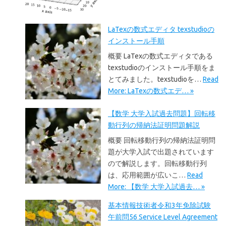
LaTexの数式エディタ texstudioの
インストール手順
概要 LaTexの数式エディタである
texstudioのインストール手順をま
とてみました。texstudioを…
Read
More: LaTexの数式エデ… »
【数学 大学入試過去問題】回転移
動行列の帰納法証明問題解説
概要 回転移動行列の帰納法証明問
題が大学入試で出題されています
ので解説します。回転移動行列
は、応用範囲が広いこ…
Read
More: 【数学 大学入試過去… »
基本情報技術者令和3年免除試験
午前問56 Service Level Agreement