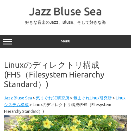
コ
ン
Jazz Bluse Sea
テ
ン
ツ
へ
好きな音楽のJazz、Bluse、そして好きな海
ス
キ
ッ
プ
Menu
Linuxのディレクトリ構成
(FHS（Filesystem Hierarchy
Standard）)
Jazz Bluse Sea
>
気まぐれSE研究所
>
気まぐれLinux研究所
>
Linux
システム構成
>
Linuxのディレクトリ構成(FHS（Filesystem
Hierarchy Standard）)