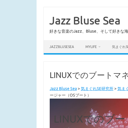
コ
ン
テ
Jazz Bluse Sea
ン
ツ
へ
好きな音楽のJazz、Bluse、そして好きな
ス
キ
ッ
プ
JAZZBLUSESEA
MYLIFE
気まぐれS
LINUXでのブートマ
Jazz Bluse Sea
>
気まぐれSE研究所
>
気まぐ
ージャー（OSブート）
LINUXでのブ