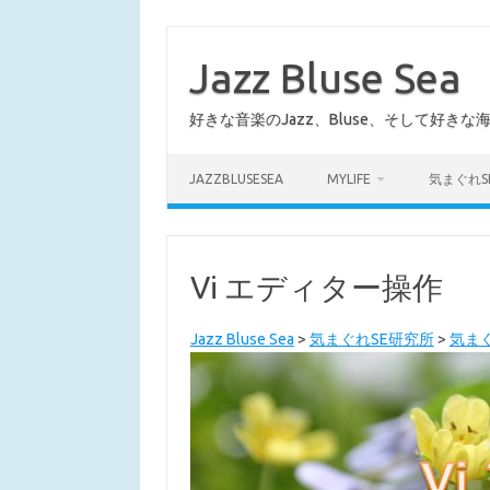
コ
ン
テ
Jazz Bluse Sea
ン
ツ
へ
好きな音楽のJazz、Bluse、そして好きな
ス
キ
ッ
プ
JAZZBLUSESEA
MYLIFE
気まぐれS
Vi エディター操作
Jazz Bluse Sea
>
気まぐれSE研究所
>
気まぐ