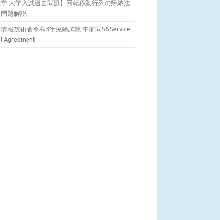
数学 大学入試過去問題】回転移動行列の帰納法
明問題解説
情報技術者令和3年免除試験 午前問56 Service
el Agreement