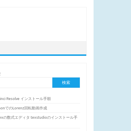
索
検索
Vinci Resolve インストール手順
thonでのLorenz回転動画作成
Texの数式エディタ texstudioのインストール手