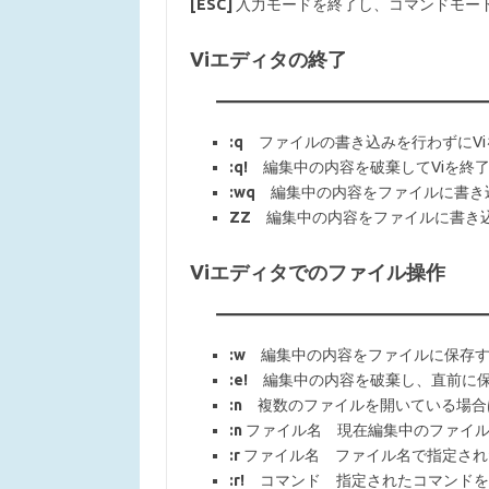
[ESC]
入力モードを終了し、コマンドモー
Viエディタの終了
:q
ファイルの書き込みを行わずにVi
:q!
編集中の内容を破棄してViを終
:wq
編集中の内容をファイルに書き込
ZZ
編集中の内容をファイルに書き込
Viエディタでのファイル操作
:w
編集中の内容をファイルに保存す
:e!
編集中の内容を破棄し、直前に保
:n
複数のファイルを開いている場合
:n
ファイル名 現在編集中のファイル
:r
ファイル名 ファイル名で指定され
:r!
コマンド 指定されたコマンドを