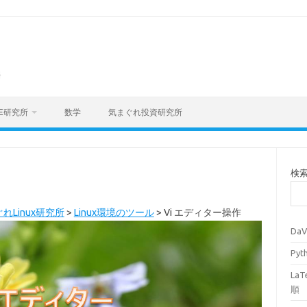
海
E研究所
数学
気まぐれ投資研究所
検
れLinux研究所
>
Linux環境のツール
>
Vi エディター操作
Da
Py
La
順