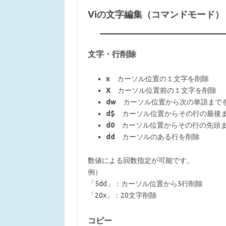
Viの文字編集（コマンドモード）
文字・行削除
x
カーソル位置の１文字を削除
X
カーソル位置前の１文字を削除
dw
カーソル位置から次の単語まで
d$
カーソル位置からその行の最後
d0
カーソル位置からその行の先頭ま
dd
カーソルのある行を削除
数値による回数指定が可能です。
例）
「5dd」：カーソル位置から5行削除
「20x」：20文字削除
コピー