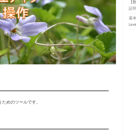
【
証
基本
Lev
行うためのツールです。