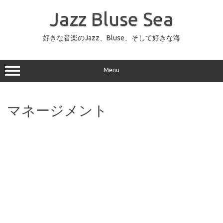
コ
ン
Jazz Bluse Sea
テ
ン
ツ
へ
好きな音楽のJazz、Bluse、そして好きな海
ス
キ
ッ
プ
Menu
マネージメント