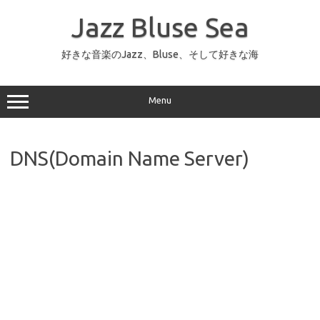
コ
ン
Jazz Bluse Sea
テ
ン
ツ
へ
好きな音楽のJazz、Bluse、そして好きな海
ス
キ
ッ
プ
Menu
DNS(Domain Name Server)