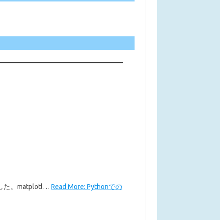
た。matplotl…
Read More: Pythonでの