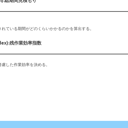
etion):総期間見積もり
されている期間がどのくらいかかるのかを算出する。
 Index):残作業効率指数
考慮した作業効率を決める。