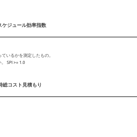
dex):スケジュール効率指数
っているかを測定したもの。
PI >= 1.0
):完了時総コスト見積もり