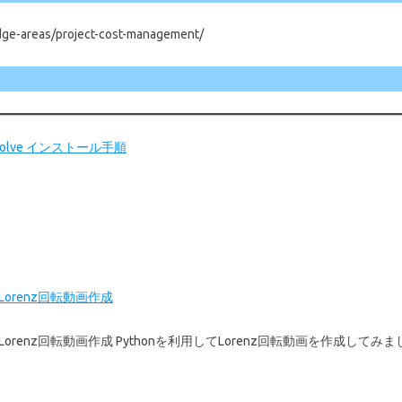
ge-areas/project-cost-management/
Resolve インストール手順
のLorenz回転動画作成
のLorenz回転動画作成 Pythonを利用してLorenz回転動画を作成してみまし