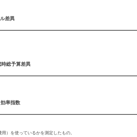
ュール差異
)：完成時総予算差異
コスト効率指数
費用）を使っているかを測定したもの。