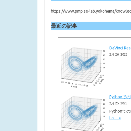
https://www.pmp.se-lab.yokohama/knowled
最近の記事
DaVinci 
2月 26, 2023
Pythonで
2月 25, 2023
Pythonで
Lo… »