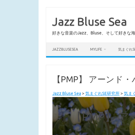
コ
ン
テ
Jazz Bluse Sea
ン
ツ
へ
好きな音楽のJazz、Bluse、そして好きな
ス
キ
ッ
プ
JAZZBLUSESEA
MYLIFE
気まぐれS
【PMP】 アーンド・バリ
Jazz Bluse Sea
>
気まぐれSE研究所
>
気ま
【PMP】 ア