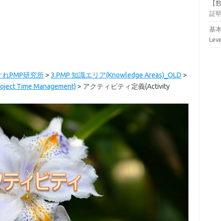
【
証
基本
Lev
ぐれPMP研究所
>
3.PMP 知識エリア(Knowledge Areas)_OLD
>
 Time Management)
>
アクティビティ定義(Activity