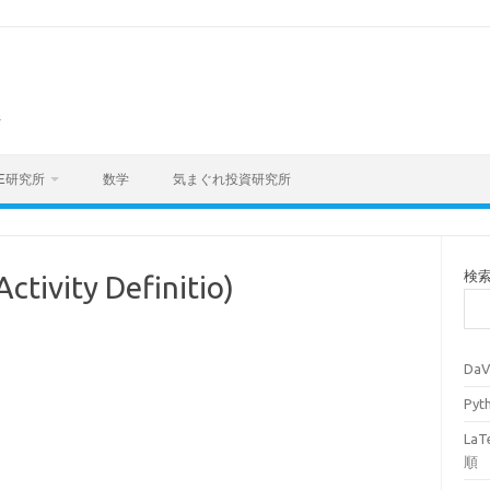
海
E研究所
数学
気まぐれ投資研究所
検
ty Definitio)
Da
Py
La
順