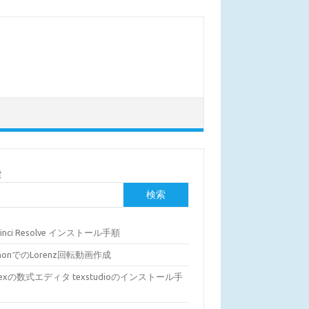
索
検索
Vinci Resolve インストール手順
thonでのLorenz回転動画作成
Texの数式エディタ texstudioのインストール手