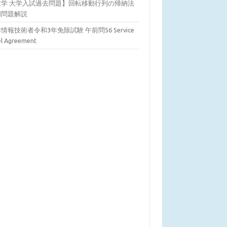
数学 大学入試過去問題】回転移動行列の帰納法
明問題解説
情報技術者令和3年免除試験 午前問56 Service
el Agreement