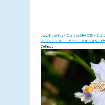
Jazz Bluse Sea
>
気まぐれSE研究所
>
気ま
03.プロジェクト・タイム・マネジメント(Project
Definitio)