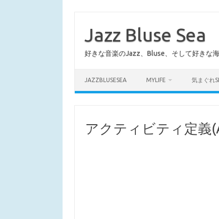
コ
ン
テ
Jazz Bluse Sea
ン
ツ
へ
好きな音楽のJazz、Bluse、そして好きな
ス
キ
ッ
プ
JAZZBLUSESEA
MYLIFE
気まぐれS
アクティビティ定義(Activi