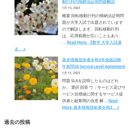
動行列の帰納法証明問題解説
1月 15, 2023
概要 回転移動行列の帰納法証明問
題が大学入試で出題されています
ので解説します。回転移動行列
は、応用範囲が広いこともあり、
…
Read More: 【数学 大学入試過
去… »
基本情報技術者令和3年免除試験
午前問56 Service Level Agreement
1月 11, 2023
問題 SLAを説明したものはどれ
か。 選択 回答 ウ：サービス及びサ
ービス目標値に関するサービス提
供者と顧客間の合意 解…
Read
More: 基本情報技術者令和3… »
過去の投稿