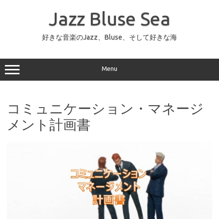
コ
ン
Jazz Bluse Sea
テ
ン
ツ
へ
好きな音楽のJazz、Bluse、そして好きな海
ス
キ
ッ
プ
Menu
コミュニケーション・マネージ
メント計画書