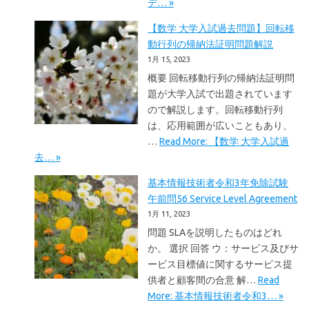
デ… »
【数学 大学入試過去問題】回転移
動行列の帰納法証明問題解説
1月 15, 2023
概要 回転移動行列の帰納法証明問
題が大学入試で出題されています
ので解説します。回転移動行列
は、応用範囲が広いこともあり、
…
Read More: 【数学 大学入試過
去… »
基本情報技術者令和3年免除試験
午前問56 Service Level Agreement
1月 11, 2023
問題 SLAを説明したものはどれ
か。 選択 回答 ウ：サービス及びサ
ービス目標値に関するサービス提
供者と顧客間の合意 解…
Read
More: 基本情報技術者令和3… »