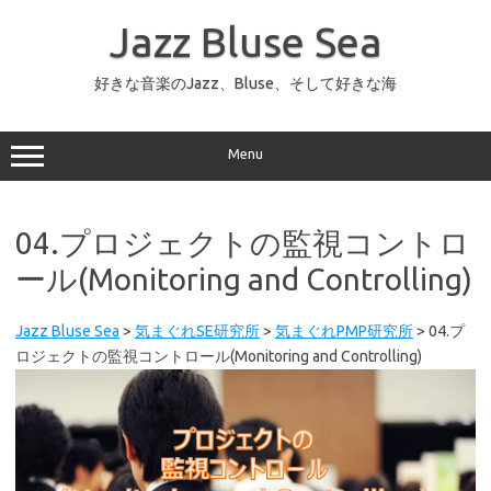
コ
ン
Jazz Bluse Sea
テ
ン
ツ
へ
好きな音楽のJazz、Bluse、そして好きな海
ス
キ
ッ
プ
Menu
04.プロジェクトの監視コントロ
ール(Monitoring and Controlling)
Jazz Bluse Sea
>
気まぐれSE研究所
>
気まぐれPMP研究所
>
04.プ
ロジェクトの監視コントロール(Monitoring and Controlling)