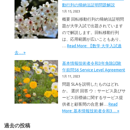
動行列の帰納法証明問題解説
1月 15, 2023
概要 回転移動行列の帰納法証明問
題が大学入試で出題されています
ので解説します。回転移動行列
は、応用範囲が広いこともあり、
…
Read More: 【数学 大学入試過
去… »
基本情報技術者令和3年免除試験
午前問56 Service Level Agreement
1月 11, 2023
問題 SLAを説明したものはどれ
か。 選択 回答 ウ：サービス及びサ
ービス目標値に関するサービス提
供者と顧客間の合意 解…
Read
More: 基本情報技術者令和3… »
過去の投稿