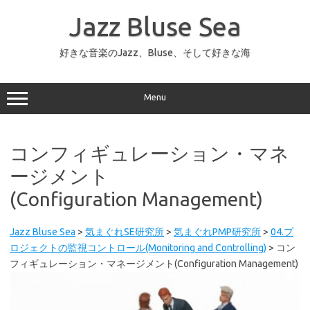
コ
ン
Jazz Bluse Sea
テ
ン
ツ
へ
好きな音楽のJazz、Bluse、そして好きな海
ス
キ
ッ
プ
Menu
コンフィギュレーション・マネ
ージメント
(Configuration Management)
Jazz Bluse Sea
>
気まぐれSE研究所
>
気まぐれPMP研究所
>
04.プ
ロジェクトの監視コントロール(Monitoring and Controlling)
>
コン
フィギュレーション・マネージメント(Configuration Management)