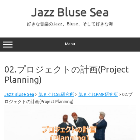
コ
ン
Jazz Bluse Sea
テ
ン
ツ
へ
好きな音楽のJazz、Bluse、そして好きな海
ス
キ
ッ
プ
Menu
02.プロジェクトの計画(Project
Planning)
Jazz Bluse Sea
>
気まぐれSE研究所
>
気まぐれPMP研究所
>
02.プ
ロジェクトの計画(Project Planning)