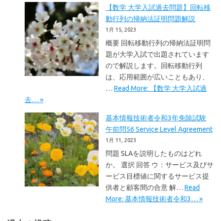
【数学 大学入試過去問題】回転移
動行列の帰納法証明問題解説
1月 15, 2023
概要 回転移動行列の帰納法証明問
題が大学入試で出題されています
ので解説します。回転移動行列
は、応用範囲が広いこともあり、
…
Read More: 【数学 大学入試過
去… »
基本情報技術者令和3年免除試験
午前問56 Service Level Agreement
1月 11, 2023
問題 SLAを説明したものはどれ
か。 選択 回答 ウ：サービス及びサ
ービス目標値に関するサービス提
供者と顧客間の合意 解…
Read
More: 基本情報技術者令和3… »