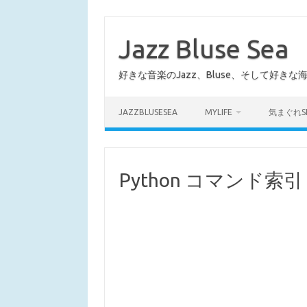
コ
ン
テ
Jazz Bluse Sea
ン
ツ
へ
好きな音楽のJazz、Bluse、そして好きな
ス
キ
ッ
プ
JAZZBLUSESEA
MYLIFE
気まぐれS
Python コマンド索引