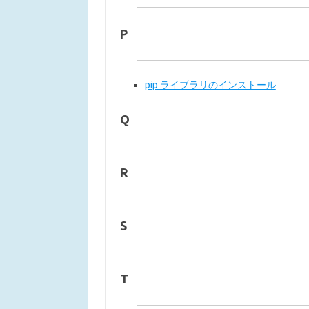
P
pip ライブラリのインストール
Q
R
S
T