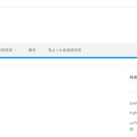
海
E研究所
数学
気まぐれ投資研究所
検
Da
Py
La
順