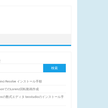
索
検索
Vinci Resolve インストール手順
thonでのLorenz回転動画作成
Texの数式エディタ texstudioのインストール手