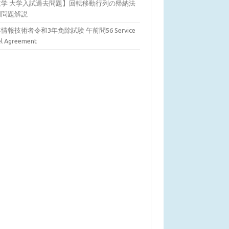
数学 大学入試過去問題】回転移動行列の帰納法
明問題解説
情報技術者令和3年免除試験 午前問56 Service
el Agreement