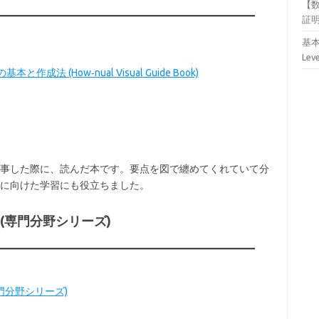
【
証
基本
Lev
法 (How‐nual Visual Guide Book)
事した際に、読んだ本です。要点を図で纏めてくれていて分
得に向けた学習にも役立ちました。
 (専門分野シリーズ)
門分野シリーズ)