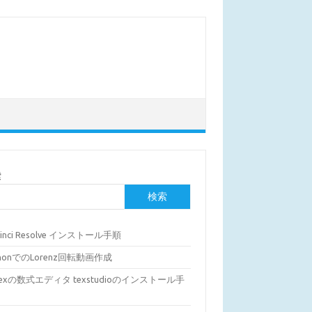
索
検索
Vinci Resolve インストール手順
thonでのLorenz回転動画作成
Texの数式エディタ texstudioのインストール手