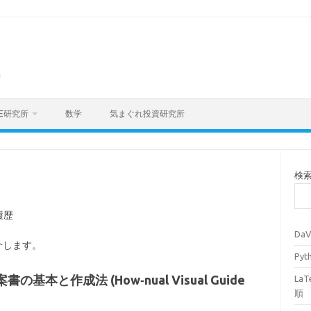
海
E研究所
数学
気まぐれ投資研究所
検
履歴
Da
介します。
Py
本と作成法 (How‐nual Visual Guide
La
順