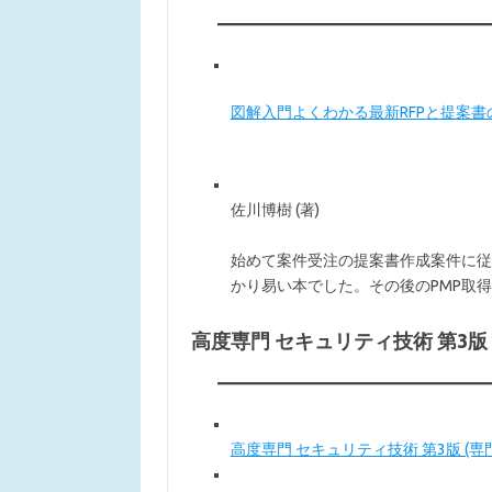
図解入門よくわかる最新RFPと提案書の基本と作成
佐川博樹 (著)
始めて案件受注の提案書作成案件に従
かり易い本でした。その後のPMP取
高度専門 セキュリティ技術 第3版
高度専門 セキュリティ技術 第3版 (専