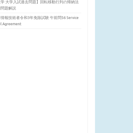
数学 大学入試過去問題】回転移動行列の帰納法
明問題解説
情報技術者令和3年免除試験 午前問56 Service
el Agreement