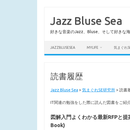
コ
ン
テ
Jazz Bluse Sea
ン
ツ
へ
好きな音楽のJazz、Bluse、そして好きな
ス
キ
ッ
プ
JAZZBLUSESEA
MYLIFE
気まぐれS
読書履歴
Jazz Bluse Sea
>
気まぐれSE研究所
>
読書
IT関連の勉強をした際に読んだ図書をご紹
図解入門よくわかる最新RFPと提案書の基
Book)