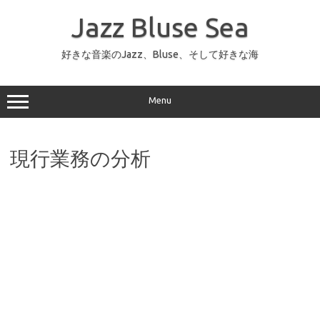
コ
ン
Jazz Bluse Sea
テ
ン
ツ
へ
好きな音楽のJazz、Bluse、そして好きな海
ス
キ
ッ
プ
Menu
現行業務の分析