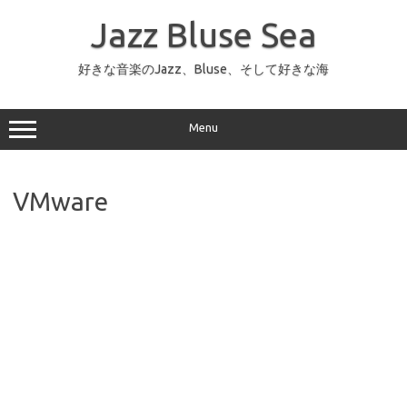
コ
ン
Jazz Bluse Sea
テ
ン
ツ
へ
好きな音楽のJazz、Bluse、そして好きな海
ス
キ
ッ
プ
Menu
VMware