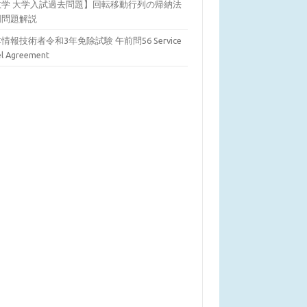
数学 大学入試過去問題】回転移動行列の帰納法
明問題解説
情報技術者令和3年免除試験 午前問56 Service
el Agreement