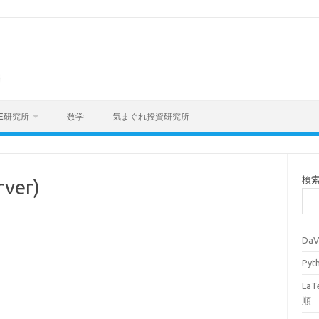
海
E研究所
数学
気まぐれ投資研究所
検
rver)
Da
Py
La
順