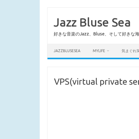
コ
ン
テ
Jazz Bluse Sea
ン
ツ
へ
好きな音楽のJazz、Bluse、そして好きな
ス
キ
ッ
プ
JAZZBLUSESEA
MYLIFE
気まぐれS
VPS(virtual private se