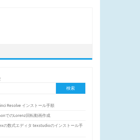
索
検索
Vinci Resolve インストール手順
thonでのLorenz回転動画作成
Texの数式エディタ texstudioのインストール手