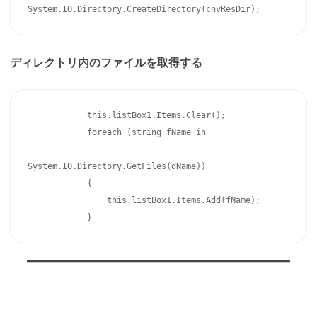
System.IO.Directory.CreateDirectory(cnvResDir);
ディレクトリ内のファイルを取得する
            this.listBox1.Items.Clear();

            foreach (string fName in

System.IO.Directory.GetFiles(dName))

            {

                this.listBox1.Items.Add(fName);

            }