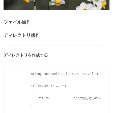
ファイル操作
ディレクトリ操作
ディレクトリを作成する
            string cnvResDir ="【ディレクトリパス】";

            if (cnvResDir == "")

            {

                return;             //入力無しなら終了

            }
