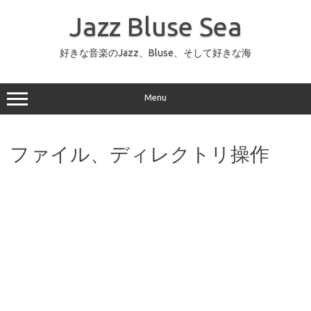
コ
ン
Jazz Bluse Sea
テ
ン
ツ
へ
好きな音楽のJazz、Bluse、そして好きな海
ス
キ
ッ
プ
Menu
ファイル、ディレクトリ操作