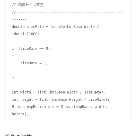
// 画像サイズ変更

//--------------------------------------------------
-------

double sizeRate = (double)bmpBase.Width / 
(double)1000;

if (sizeRate == 0)

{

    sizeRate = 1;

}

int width = (int)(bmpBase.Width / sizeRate);

int height = (int)(bmpBase.Height / sizeRate);

Bitmap bmpResize = new Bitmap(bmpBase, width, 
height);