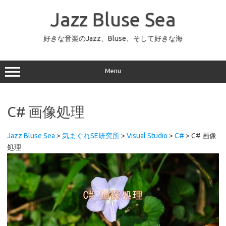
コ
ン
Jazz Bluse Sea
テ
ン
ツ
へ
好きな音楽のJazz、Bluse、そして好きな海
ス
キ
ッ
プ
Menu
C# 画像処理
Jazz Bluse Sea
>
気まぐれSE研究所
>
Visual Studio
>
C#
>
C# 画像
処理