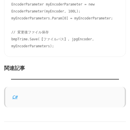
EncoderParameter myEncoderParameter = new 
EncoderParameter(myEncoder, 100L);

myEncoderParameters.Param[0] = myEncoderParameter;

// 変更後ファイル保存

bmpTrime.Save(【ファイルパス】, jpgEncoder, 
myEncoderParameters);
関連記事
C#