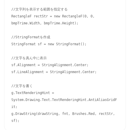
//文字列を表示する範囲を指定する

RectangleF rectStr = new RectangleF(0, 0, 
bmpTrime.Width, bmpTrime.Height);

//StringFormatを作成

StringFormat sf = new StringFormat();

//文字を真ん中に表示

sf.Alignment = StringAlignment.Center;

sf.LineAlignment = StringAlignment.Center;

//文字を書く

g.TextRenderingHint = 
System.Drawing.Text.TextRenderingHint.AntiAliasGridF
it;

g.DrawString(drawString, fnt, Brushes.Red, rectStr, 
sf);