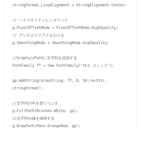
stringFormat.LineAlignment = StringAlignment.Center;

// ハイクオリティレンダリング

g.PixelOffsetMode = PixelOffsetMode.HighQuality;

// アンチエイリアスをかける

g.SmoothingMode = SmoothingMode.HighQuality;

//GraphicsPathに文字列を追加する

FontFamily ff = new FontFamily("ＭＳ ゴシック");

gp.AddString(drawString, ff, 0, 50,rectStr, 
stringFormat);

//文字列の中を塗りつぶす

g.FillPath(Brushes.White, gp);

//文字列の縁を描画する

g.DrawPath(Pens.OrangeRed, gp);