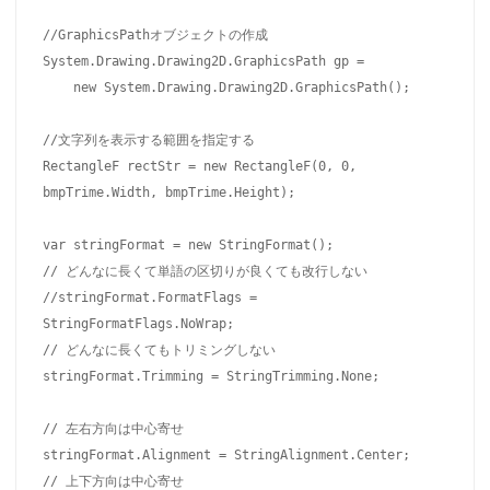
//GraphicsPathオブジェクトの作成

System.Drawing.Drawing2D.GraphicsPath gp =

    new System.Drawing.Drawing2D.GraphicsPath();

//文字列を表示する範囲を指定する

RectangleF rectStr = new RectangleF(0, 0, 
bmpTrime.Width, bmpTrime.Height);

var stringFormat = new StringFormat();

// どんなに長くて単語の区切りが良くても改行しない

//stringFormat.FormatFlags = 
StringFormatFlags.NoWrap;

// どんなに長くてもトリミングしない

stringFormat.Trimming = StringTrimming.None;

// 左右方向は中心寄せ

stringFormat.Alignment = StringAlignment.Center;

// 上下方向は中心寄せ
