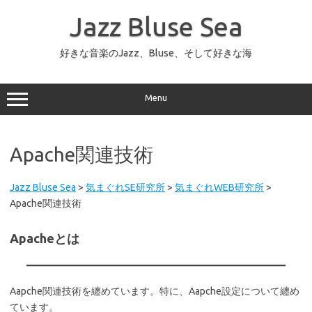
コ
ン
Jazz Bluse Sea
テ
ン
ツ
へ
好きな音楽のJazz、Bluse、そして好きな海
ス
キ
ッ
プ
Menu
Apache関連技術
Jazz Bluse Sea
>
気まぐれSE研究所
>
気まぐれWEB研究所
>
Apache関連技術
Apacheとは
Aapche関連技術を纏めています。特に、Aapche設定について纏め
ています。