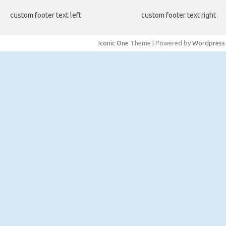
custom footer text left
custom footer text right
Iconic One
Theme | Powered by
Wordpress