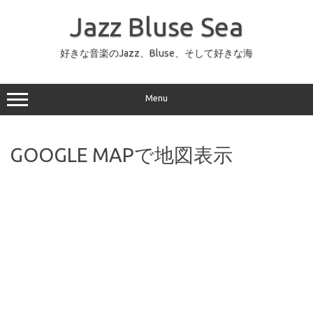
コ
ン
Jazz Bluse Sea
テ
ン
ツ
へ
好きな音楽のJazz、Bluse、そして好きな海
ス
キ
ッ
プ
Menu
GOOGLE MAPで地図表示