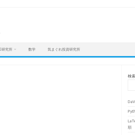
海
E研究所
数学
気まぐれ投資研究所
検
Da
Py
La
順