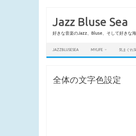
コ
ン
テ
Jazz Bluse Sea
ン
ツ
へ
好きな音楽のJazz、Bluse、そして好きな
ス
キ
ッ
プ
JAZZBLUSESEA
MYLIFE
気まぐれS
全体の文字色設定