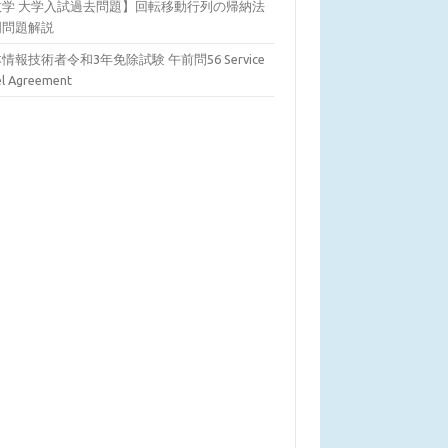
数学 大学入試過去問題】回転移動行列の帰納法
明問題解説
情報技術者令和3年免除試験 午前問56 Service
el Agreement