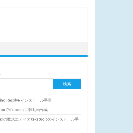
索
検索
Vinci Resolve インストール手順
thonでのLorenz回転動画作成
Texの数式エディタ texstudioのインストール手