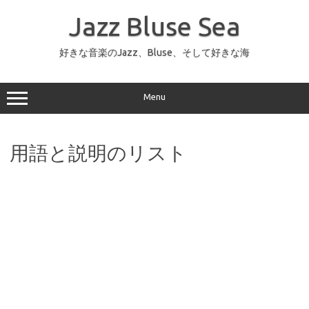
コ
ン
Jazz Bluse Sea
テ
ン
ツ
へ
好きな音楽のJazz、Bluse、そして好きな海
ス
キ
ッ
プ
Menu
用語と説明のリスト