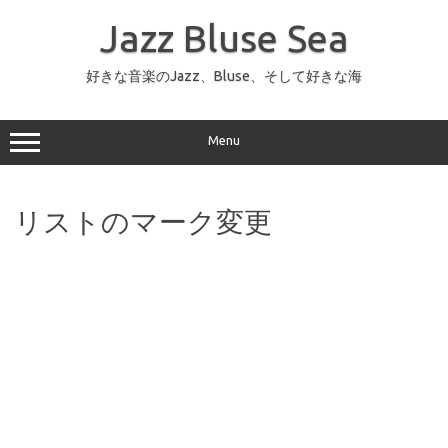
コ
ン
Jazz Bluse Sea
テ
ン
ツ
へ
好きな音楽のJazz、Bluse、そして好きな海
ス
キ
ッ
プ
Menu
リストのマーク変更