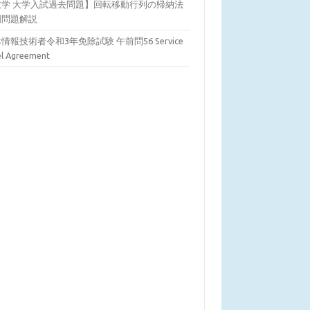
数学 大学入試過去問題】回転移動行列の帰納法
明問題解説
情報技術者令和3年免除試験 午前問56 Service
el Agreement