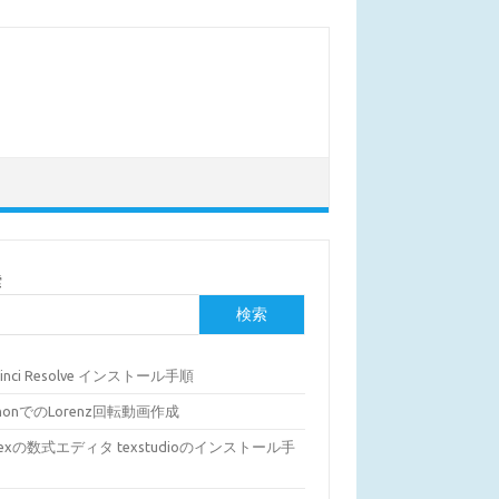
索
検索
Vinci Resolve インストール手順
thonでのLorenz回転動画作成
Texの数式エディタ texstudioのインストール手