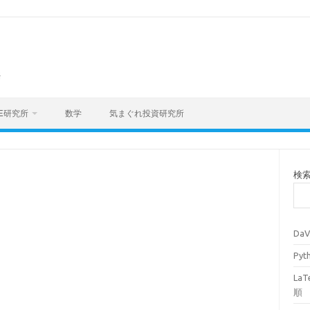
海
E研究所
数学
気まぐれ投資研究所
検
Da
Py
La
順