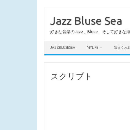
コ
ン
テ
Jazz Bluse Sea
ン
ツ
へ
好きな音楽のJazz、Bluse、そして好きな
ス
キ
ッ
プ
JAZZBLUSESEA
MYLIFE
気まぐれS
スクリプト