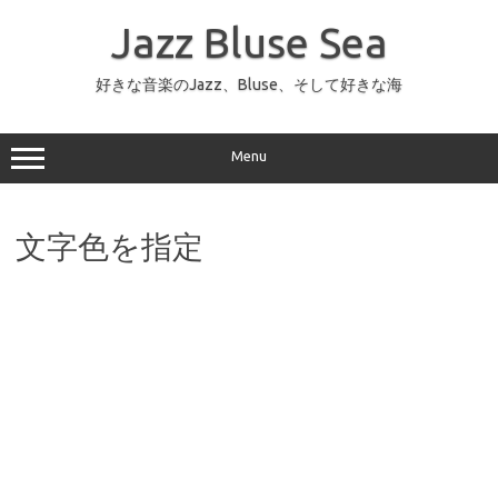
コ
ン
Jazz Bluse Sea
テ
ン
ツ
へ
好きな音楽のJazz、Bluse、そして好きな海
ス
キ
ッ
プ
Menu
文字色を指定