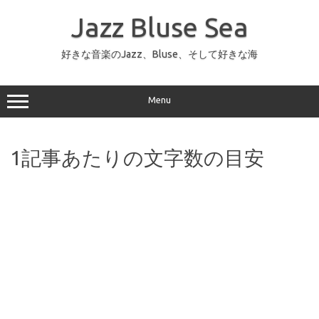
コ
ン
Jazz Bluse Sea
テ
ン
ツ
へ
好きな音楽のJazz、Bluse、そして好きな海
ス
キ
ッ
プ
Menu
1記事あたりの文字数の目安