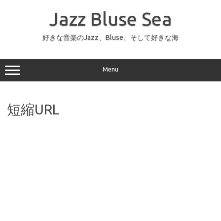
コ
ン
Jazz Bluse Sea
テ
ン
ツ
へ
好きな音楽のJazz、Bluse、そして好きな海
ス
キ
ッ
プ
Menu
短縮URL