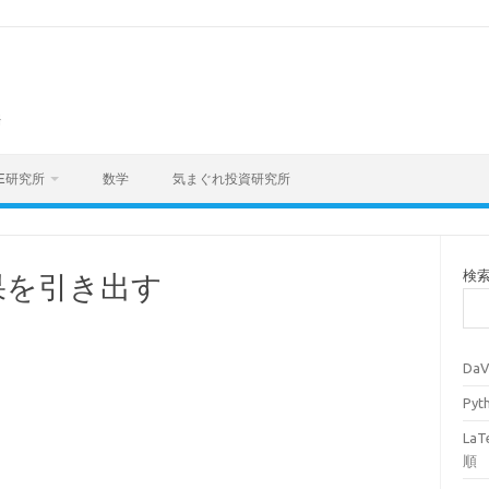
海
E研究所
数学
気まぐれ投資研究所
検
果を引き出す
Da
Py
La
順