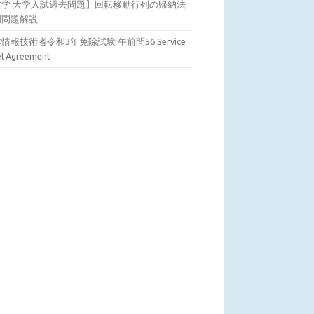
数学 大学入試過去問題】回転移動行列の帰納法
明問題解説
情報技術者令和3年免除試験 午前問56 Service
el Agreement