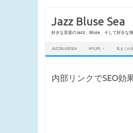
コ
ン
テ
Jazz Bluse Sea
ン
ツ
へ
好きな音楽のJazz、Bluse、そして好きな
ス
キ
ッ
プ
JAZZBLUSESEA
MYLIFE
気まぐれS
内部リンクでSEO効