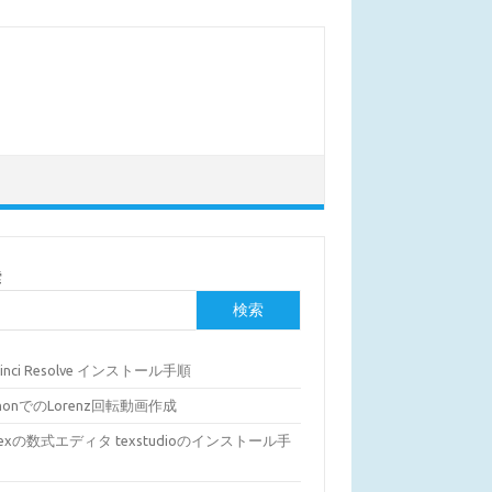
索
検索
Vinci Resolve インストール手順
thonでのLorenz回転動画作成
Texの数式エディタ texstudioのインストール手