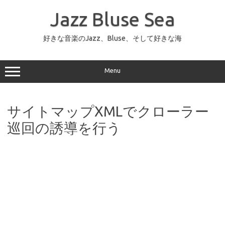
コ
ン
Jazz Bluse Sea
テ
ン
ツ
へ
好きな音楽のJazz、Bluse、そして好きな海
ス
キ
ッ
プ
Menu
サイトマップXMLでクローラー
巡回の誘導を行う