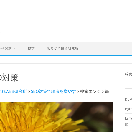
海
E研究所
数学
気まぐれ投資研究所
検
O対策
ぐれWEB研究所
>
SEO対策で読者を増やす
>
検索エンジン毎
Da
Py
La
順