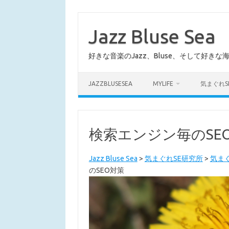
コ
ン
テ
Jazz Bluse Sea
ン
ツ
へ
好きな音楽のJazz、Bluse、そして好きな
ス
キ
ッ
プ
JAZZBLUSESEA
MYLIFE
気まぐれS
検索エンジン毎のSE
Jazz Bluse Sea
>
気まぐれSE研究所
>
気ま
のSEO対策