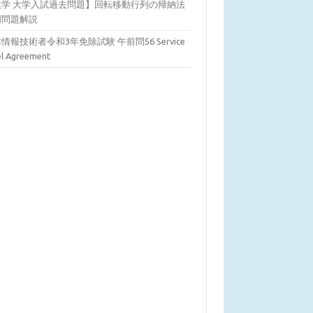
数学 大学入試過去問題】回転移動行列の帰納法
明問題解説
情報技術者令和3年免除試験 午前問56 Service
el Agreement