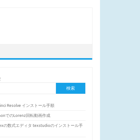
索
検索
Vinci Resolve インストール手順
thonでのLorenz回転動画作成
Texの数式エディタ texstudioのインストール手