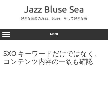
コ
ン
Jazz Bluse Sea
テ
ン
ツ
へ
好きな音楽のJazz、Bluse、そして好きな海
ス
キ
ッ
プ
Menu
SXO キーワードだけではなく、
コンテンツ内容の一致も確認