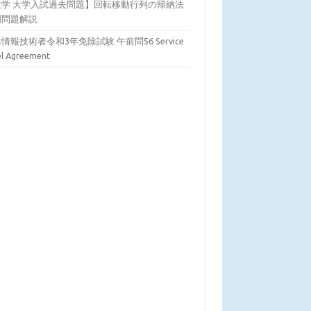
数学 大学入試過去問題】回転移動行列の帰納法
明問題解説
情報技術者令和3年免除試験 午前問56 Service
el Agreement