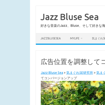
コ
ン
テ
Jazz Bluse Sea
ン
ツ
へ
好きな音楽のJazz、Bluse、そして好きな
ス
キ
ッ
プ
JAZZBLUSESEA
MYLIFE
気まぐれS
広告位置を調整して
Jazz Bluse Sea
>
気まぐれSE研究所
>
気ま
てコンバージョンアップ