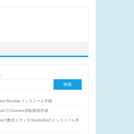
索
検索
Vinci Resolve インストール手順
thonでのLorenz回転動画作成
Texの数式エディタ texstudioのインストール手