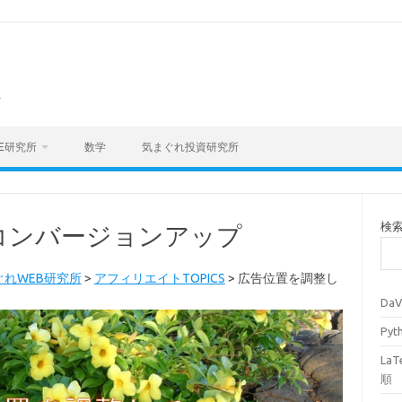
海
E研究所
数学
気まぐれ投資研究所
検
コンバージョンアップ
ぐれWEB研究所
>
アフィリエイトTOPICS
>
広告位置を調整し
Da
Py
La
順