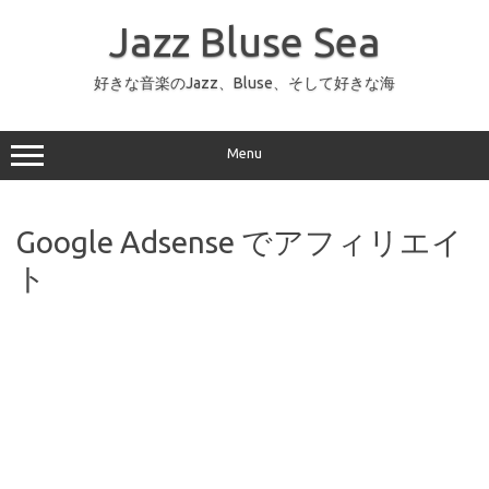
コ
ン
Jazz Bluse Sea
テ
ン
ツ
へ
好きな音楽のJazz、Bluse、そして好きな海
ス
キ
ッ
プ
Menu
Google Adsense でアフィリエイ
ト