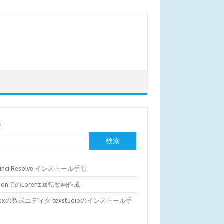
索
検索
Vinci Resolve インストール手順
thonでのLorenz回転動画作成
Texの数式エディタ texstudioのインストール手