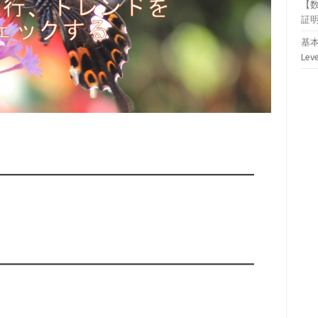
【
証
基本
Lev