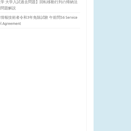
数学 大学入試過去問題】回転移動行列の帰納法
明問題解説
情報技術者令和3年免除試験 午前問56 Service
el Agreement