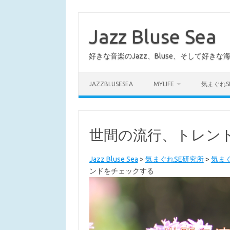
コ
ン
テ
Jazz Bluse Sea
ン
ツ
へ
好きな音楽のJazz、Bluse、そして好きな
ス
キ
ッ
プ
JAZZBLUSESEA
MYLIFE
気まぐれS
世間の流行、トレン
Jazz Bluse Sea
>
気まぐれSE研究所
>
気ま
ンドをチェックする