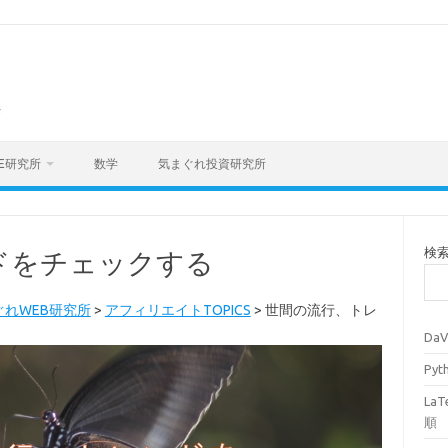
海
E研究所
数学
気まぐれ投資研究所
検
ドをチェックする
ぐれWEB研究所
>
アフィリエイトTOPICS
>
世間の流行、トレ
Da
Py
La
順