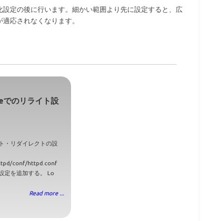
化設定の後に行います。細かい範囲より先に設定すると、広
が適応されなくなります。
cheでのリライト設
ト・リダイレクトの設
ttpd/conf/httpd.conf
設定を追加する。 Lo
Read more ...