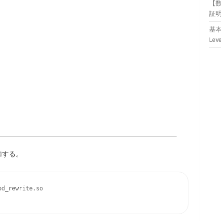
【
証
基本
Lev
を追加する。
d_rewrite.so
