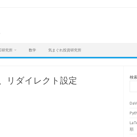
海
E研究所
数学
気まぐれ投資研究所
検
イト、リダイレクト設定
Da
Py
La
順