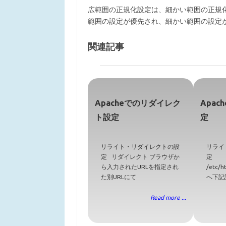
広範囲の正規化設定は、細かい範囲の正規
範囲の設定が優先され、細かい範囲の設定
関連記事
Apacheでのリダイレク
Apa
ト設定
定
リライト・リダイレクトの設
リライ
定 リダイレクト ブラウザか
定
ら入力されたURLを指定され
/etc/h
た別URLにて
へ下記
Read more ...