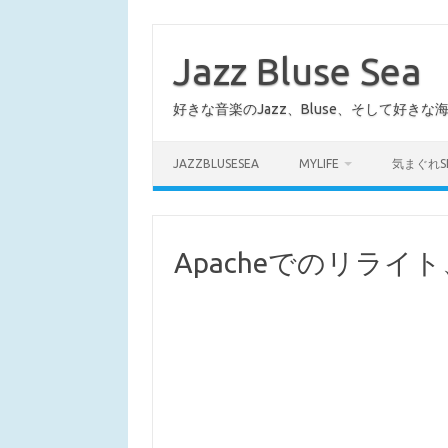
コ
ン
テ
Jazz Bluse Sea
ン
ツ
へ
好きな音楽のJazz、Bluse、そして好きな
ス
キ
ッ
プ
JAZZBLUSESEA
MYLIFE
気まぐれS
Apacheでのリラ