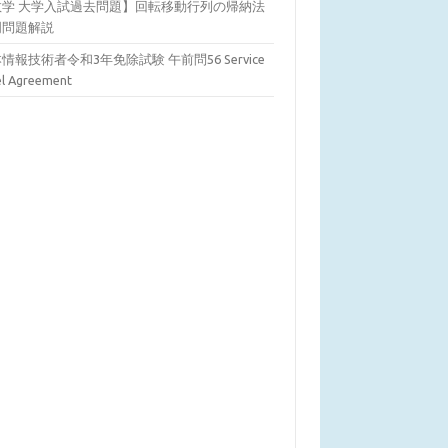
数学 大学入試過去問題】回転移動行列の帰納法
明問題解説
情報技術者令和3年免除試験 午前問56 Service
el Agreement