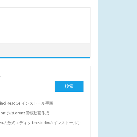
索
検索
Vinci Resolve インストール手順
thonでのLorenz回転動画作成
Texの数式エディタ texstudioのインストール手