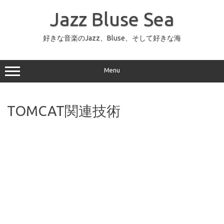
コ
ン
Jazz Bluse Sea
テ
ン
ツ
へ
好きな音楽のJazz、Bluse、そして好きな海
ス
キ
ッ
プ
Menu
TOMCAT関連技術