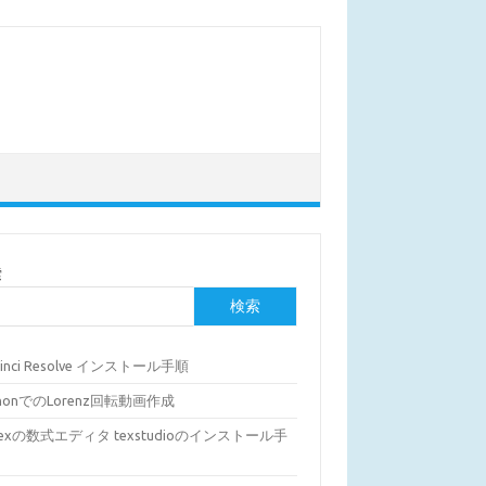
索
検索
Vinci Resolve インストール手順
thonでのLorenz回転動画作成
Texの数式エディタ texstudioのインストール手