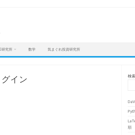
海
E研究所
数学
気まぐれ投資研究所
検
プラグイン
Da
Py
La
順