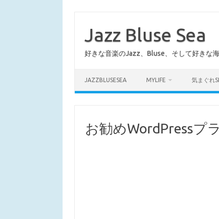
コ
ン
テ
Jazz Bluse Sea
ン
ツ
へ
好きな音楽のJazz、Bluse、そして好きな
ス
キ
ッ
プ
JAZZBLUSESEA
MYLIFE
気まぐれS
お勧めWordPress