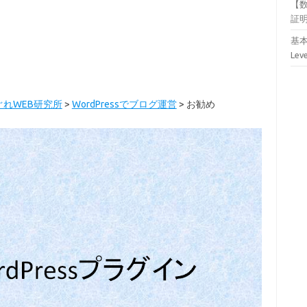
【
証
基本
Lev
ぐれWEB研究所
>
WordPressでブログ運営
>
お勧め