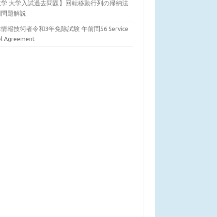
数学 大学入試過去問題】回転移動行列の帰納法
明問題解説
情報技術者令和3年免除試験 午前問56 Service
el Agreement