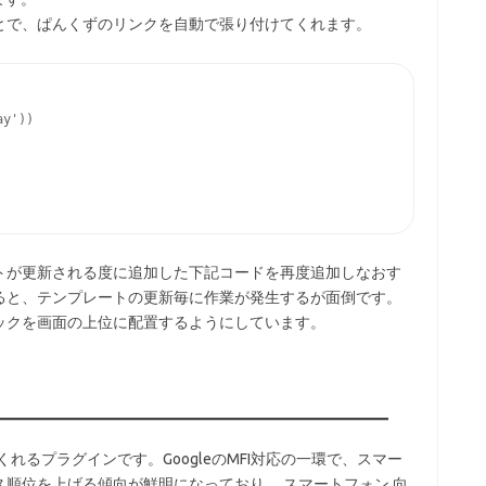
とで、ぱんくずのリンクを自動で張り付けてくれます。
y'))

トが更新される度に追加した下記コードを再度追加しなおす
ると、テンプレートの更新毎に作業が発生するが面倒です。
Tailブロックを画面の上位に配置するようにしています。
s)対応をしてくれるプラグインです。GoogleのMFI対応の一環で、スマー
順位を上げる傾向が鮮明になっており、 スマートフォン 向