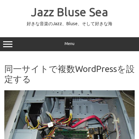
コ
ン
Jazz Bluse Sea
テ
ン
ツ
へ
好きな音楽のJazz、Bluse、そして好きな海
ス
キ
ッ
プ
Menu
同一サイトで複数WordPressを設
定する