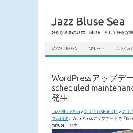
コ
ン
テ
Jazz Bluse Sea
ン
ツ
へ
好きな音楽のJazz、Bluse、そして好きな
ス
キ
ッ
プ
JAZZBLUSESEA
MYLIFE
気まぐれS
WordPressアップデートで「
scheduled maintenanc
発生
Jazz Bluse Sea
>
気まぐれSE研究所
>
気ま
ブル回避
>
WordPressアップデートで「Briefly una
minute.」発生