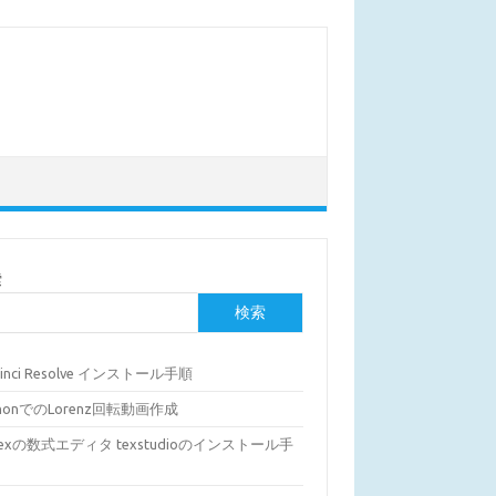
索
検索
Vinci Resolve インストール手順
thonでのLorenz回転動画作成
Texの数式エディタ texstudioのインストール手