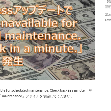
【
証
基本
Lev
for scheduled maintenance. Check back in a minute.」発
aintenance」ファイルを削除してください。