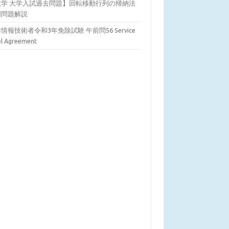
数学 大学入試過去問題】回転移動行列の帰納法
明問題解説
情報技術者令和3年免除試験 午前問56 Service
el Agreement