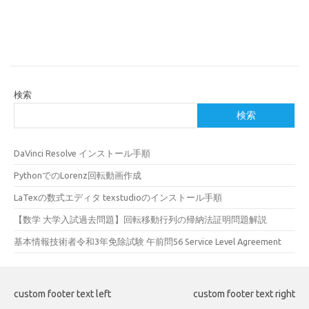
検索
検索
DaVinci Resolve インストール手順
PythonでのLorenz回転動画作成
LaTexの数式エディタ texstudioのインストール手順
【数学 大学入試過去問題】回転移動行列の帰納法証明問題解説
基本情報技術者令和3年免除試験 午前問56 Service Level Agreement
custom footer text left
custom footer text right