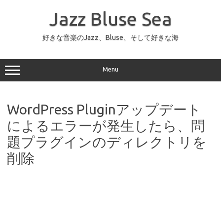
コ
ン
Jazz Bluse Sea
テ
ン
ツ
へ
好きな音楽のJazz、Bluse、そして好きな海
ス
キ
ッ
プ
Menu
WordPress Pluginアップデート
によるエラーが発生したら、問
題プラグインのディレクトリを
削除