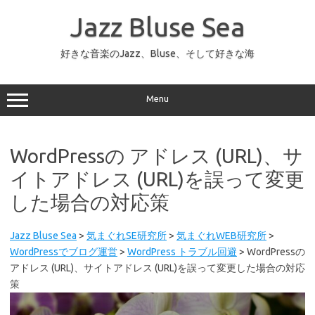
コ
ン
Jazz Bluse Sea
テ
ン
ツ
へ
好きな音楽のJazz、Bluse、そして好きな海
ス
キ
ッ
プ
Menu
WordPressの アドレス (URL)、サ
イトアドレス (URL)を誤って変更
した場合の対応策
Jazz Bluse Sea
>
気まぐれSE研究所
>
気まぐれWEB研究所
>
WordPressでブログ運営
>
WordPress トラブル回避
>
WordPressの
アドレス (URL)、サイトアドレス (URL)を誤って変更した場合の対応
策