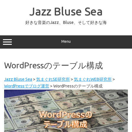
コ
ン
Jazz Bluse Sea
テ
ン
ツ
へ
好きな音楽のJazz、Bluse、そして好きな海
ス
キ
ッ
プ
Menu
WordPressのテーブル構成
Jazz Bluse Sea
>
気まぐれSE研究所
>
気まぐれWEB研究所
>
WordPressでブログ運営
>
WordPressのテーブル構成