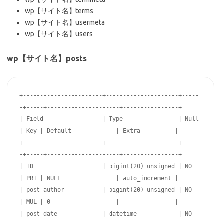
wp【サイト名】terms
wp【サイト名】usermeta
wp【サイト名】users
wp【サイト名】posts
+-----------------------+---------------------+-----
-+-----+---------------------+----------------+

| Field                 | Type                | Null 
| Key | Default             | Extra          |

+-----------------------+---------------------+-----
-+-----+---------------------+----------------+

| ID                    | bigint(20) unsigned | NO   
| PRI | NULL                | auto_increment |

| post_author           | bigint(20) unsigned | NO   
| MUL | 0                   |                |

| post_date             | datetime            | NO   