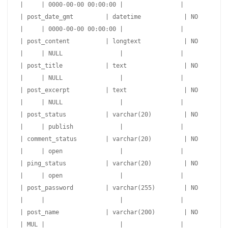
|     | 0000-00-00 00:00:00 |                |

| post_date_gmt         | datetime            | NO   
|     | 0000-00-00 00:00:00 |                |

| post_content          | longtext            | NO   
|     | NULL                |                |

| post_title            | text                | NO   
|     | NULL                |                |

| post_excerpt          | text                | NO   
|     | NULL                |                |

| post_status           | varchar(20)         | NO   
|     | publish             |                |

| comment_status        | varchar(20)         | NO   
|     | open                |                |

| ping_status           | varchar(20)         | NO   
|     | open                |                |

| post_password         | varchar(255)        | NO   
|     |                     |                |

| post_name             | varchar(200)        | NO   
| MUL |                     |                |
