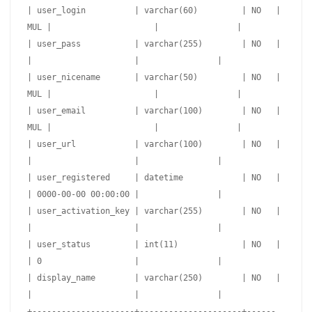
| user_login          | varchar(60)         | NO   | 
MUL |                     |                |

| user_pass           | varchar(255)        | NO   |     
|                     |                |

| user_nicename       | varchar(50)         | NO   | 
MUL |                     |                |

| user_email          | varchar(100)        | NO   | 
MUL |                     |                |

| user_url            | varchar(100)        | NO   |     
|                     |                |

| user_registered     | datetime            | NO   |     
| 0000-00-00 00:00:00 |                |

| user_activation_key | varchar(255)        | NO   |     
|                     |                |

| user_status         | int(11)             | NO   |     
| 0                   |                |

| display_name        | varchar(250)        | NO   |     
|                     |                |

+---------------------+---------------------+------