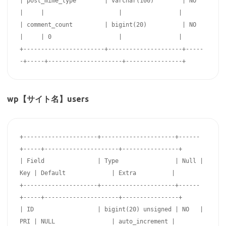
| post_mime_type        | varchar(100)        | NO   
|     |                     |                |

| comment_count         | bigint(20)          | NO   
|     | 0                   |                |

+-----------------------+---------------------+-----
-+-----+---------------------+----------------+
wp【サイト名】users
+---------------------+---------------------+------
+-----+---------------------+----------------+

| Field               | Type                | Null | 
Key | Default             | Extra          |

+---------------------+---------------------+------
+-----+---------------------+----------------+

| ID                  | bigint(20) unsigned | NO   | 
PRI | NULL                | auto_increment |
