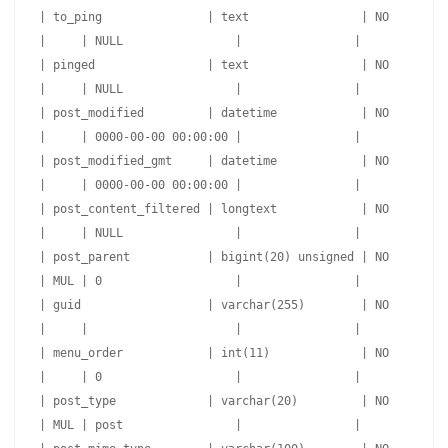
| to_ping               | text                | NO   
|     | NULL                |                |

| pinged                | text                | NO   
|     | NULL                |                |

| post_modified         | datetime            | NO   
|     | 0000-00-00 00:00:00 |                |

| post_modified_gmt     | datetime            | NO   
|     | 0000-00-00 00:00:00 |                |

| post_content_filtered | longtext            | NO   
|     | NULL                |                |

| post_parent           | bigint(20) unsigned | NO   
| MUL | 0                   |                |

| guid                  | varchar(255)        | NO   
|     |                     |                |

| menu_order            | int(11)             | NO   
|     | 0                   |                |

| post_type             | varchar(20)         | NO   
| MUL | post                |                |
